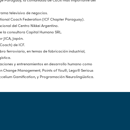
rama televisivo de negocios.
ational Coach Federation (ICF Chapter Paraguay).
ucional del Centro Nikkei Argentino.
de la consultora Capital Humano SRL.
r JICA, Japón.
 Coach) de ICF.
ro ferroviario, en temas de fabricación industrial,
ística.
icaciones y entrenamientos en desarrollo humano como
ean Change Management, Points of You®️, Lego®️ Serious
ccelium Gamification, y Programación Neurolingüistica.