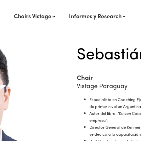
Chairs Vistage
Informes y Research
Sebastiá
Chair
Vistage Paraguay
Especialista en Coaching E
de primer nivel en Argentina
Autor del libro: “Kaizen Coac
empresa”.
Director General de Kenmei
se dedica a la capacitación
Best Practice Chair de Vis