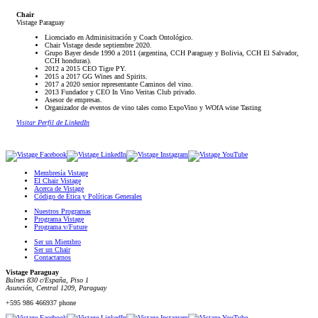
Chair
Vistage Paraguay
Licenciado en Adminisitración y Coach Ontológico.
Chair Vistage desde septiembre 2020.
Grupo Bayer desde 1990 a 2011 (argentina, CCH Paraguay y Bolivia, CCH El Salvador,
CCH honduras).
2012 a 2015 CEO Tigre PY.
2015 a 2017 GG Wines and Spirits.
2017 a 2020 senior representante Caminos del vino.
2013 Fundador y CEO In Vino Veritas Club privado.
Asesor de empresas.
Organizador de eventos de vino tales como ExpoVino y WOfA wine Tasting
Visitar Perfil de LinkedIn
Membresía Vistage
El Chair Vistage
Acerca de Vistage
Código de Ética y Políticas Generales
Nuestros Programas
Programa Vistage
Programa v/Future
Ser un Miembro
Ser un Chair
Contactarnos
Vistage Paraguay
Bulnes 830 c/España, Piso 1
Asunción, Central 1209, Paraguay
+595 986 466937 phone